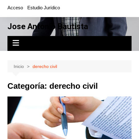
Saltar
Acceso
Estudio Jurídico
al
contenido
Jose Antonio Bautista
Inicio
derecho civil
Categoría:
derecho civil