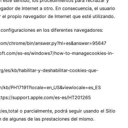
En este sentido, los procedimientos para rechazar y
egador de Internet a otro. En consecuencia, el usuario
r el propio navegador de Internet que esté utilizando.
 configuraciones en los diferentes navegadores:
.com/chrome/bin/answer.py?hl=es&answer=95647
osoft.com/es-es/windows7/how-to-managecookies-in-
rg/es/kb/habilitar-y-deshabilitar-cookies-que-
com/kb/PH17191?locale=en_US&viewlocale=es_ES
 https://support.apple.com/es-es/HT201265
es,total o parcialmente, podrá seguir usando el Sitio
ón de algunas de las prestaciones del mismo.